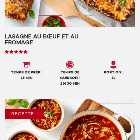
LASAGNE AU BŒUF ET AU
FROMAGE
Note
des
utilisateurs,
5
TEMPS DE PRÉP :
TEMPS DE
PORTION :
sur
15 MIN
CUISSON :
12
1 H 30 MIN
5
RECETTE