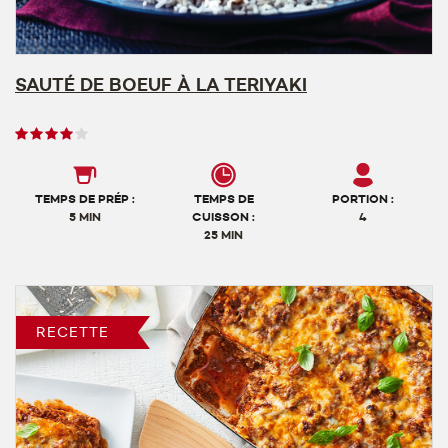
SAUTÉ DE BOEUF À LA TERIYAKI
Note
des
utilisateurs,
4
TEMPS DE PRÉP :
TEMPS DE
PORTION :
sur
5 MIN
CUISSON :
4
25 MIN
5
RECETTE