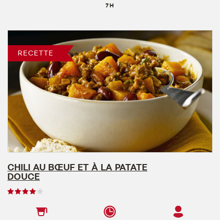
7 H
5
RECETTE
CHILI AU BŒUF ET À LA PATATE
DOUCE
Note
des
utilisateurs,