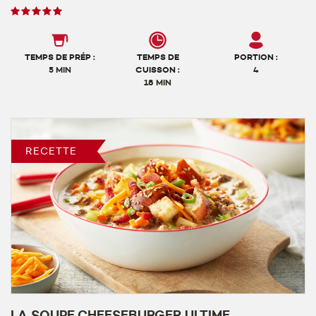
Note
des
utilisateurs,
5
TEMPS DE PRÉP :
TEMPS DE
PORTION :
sur
5 MIN
CUISSON :
4
18 MIN
5
RECETTE
LA SOUPE CHEESEBURGER ULTIME