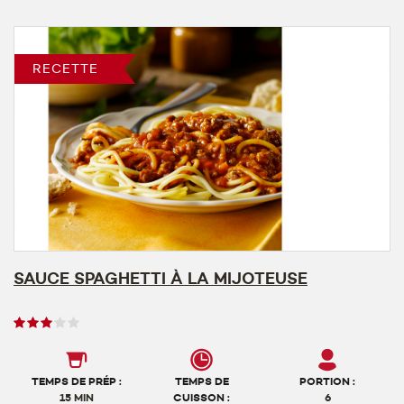
RECETTE
SAUCE SPAGHETTI À LA MIJOTEUSE
Note
des
utilisateurs,
3
TEMPS DE PRÉP :
TEMPS DE
PORTION :
sur
15 MIN
CUISSON :
6