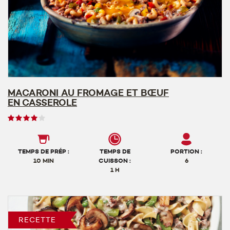
MACARONI AU FROMAGE ET BŒUF
EN CASSEROLE
Note
des
utilisateurs,
4
TEMPS DE PRÉP :
TEMPS DE
PORTION :
sur
10 MIN
CUISSON :
6
1 H
5
RECETTE