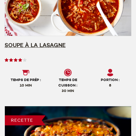
SOUPE À LA LASAGNE
Note
des
utilisateurs,
4
TEMPS DE PRÉP :
TEMPS DE
PORTION :
sur
10 MIN
CUISSON :
8
30 MIN
5
RECETTE