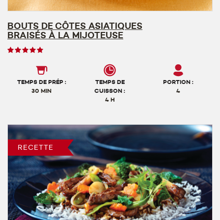
BOUTS DE CÔTES ASIATIQUES
BRAISÉS À LA MIJOTEUSE
Note
des
utilisateurs,
5
TEMPS DE PRÉP :
TEMPS DE
PORTION :
sur
30 MIN
CUISSON :
4
4 H
5
RECETTE