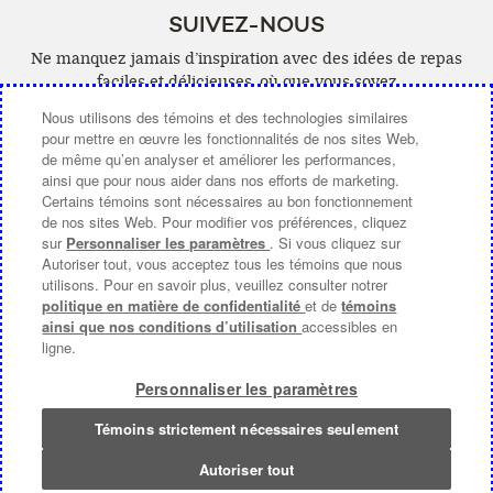
SUIVEZ-NOUS
Ne manquez jamais d’inspiration avec des idées de repas
faciles et délicieuses, où que vous soyez
Nous utilisons des témoins et des technologies similaires
Facebook
(ouvre
YouTube
(ouvre
Pinterest
(ouvre
Instagra
(ouvre
pour mettre en œuvre les fonctionnalités de nos sites Web,
de même qu’en analyser et améliorer les performances,
une
une
une
une
ainsi que pour nous aider dans nos efforts de marketing.
nouvelle
nouvelle
nouvelle
nouvelle
Certains témoins sont nécessaires au bon fonctionnement
de nos sites Web. Pour modifier vos préférences, cliquez
fenêtre)
fenêtre)
fenêtre)
fenêtre)
sur
Personnaliser les paramètres
. Si vous cliquez sur
Autoriser tout, vous acceptez tous les témoins que nous
COMMUNIQUEZ AVEC NOUS
utilisons. Pour en savoir plus, veuillez consulter notrer
politique en matière de confidentialité
et de
témoins
À PROPOS DE CAMPBELL CANADA
ainsi que nos conditions d’utilisation
accessibles en
ligne.
CHOIX DE PUB [PARAMÈTRES DES COOKIES]
Personnaliser les paramètres
Modalités d’utilisation
(ouvre
|
Politique de Confidentialité
(ouvre
|
Accessibilite
une
une
Témoins strictement nécessaires seulement
© 2026 Compagnie Campbell du Canada.
nouvelle
nouvelle
Tous Droits Réservés.
fenêtre)
fenêtre)
Autoriser tout