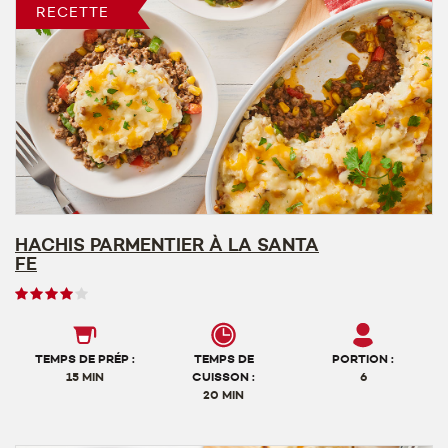
RECETTE
HACHIS PARMENTIER À LA SANTA
FE
Note
des
utilisateurs,
4
TEMPS DE PRÉP :
TEMPS DE
PORTION :
sur
15 MIN
CUISSON :
6
20 MIN
5