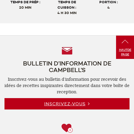
4
TEMPS DE PRÉP :
TEMPS DE
PORTION :
sur
20 MIN
CUISSON :
4
4 H 30 MIN
5
Follow
HAUT
DE
PAGE
Us
BULLETIN D’INFORMATION DE
CAMPBELL’S
Inscrivez-vous au bulletin d’information pour recevoir des
idées de recettes inspirantes directement dans votre boîte de
reception.
INSCRIVEZ-VOUS