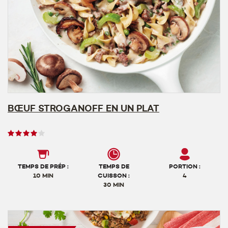
BŒUF STROGANOFF EN UN PLAT
Note
des
utilisateurs,
4
TEMPS DE PRÉP :
TEMPS DE
PORTION :
sur
10 MIN
CUISSON :
4
30 MIN
5