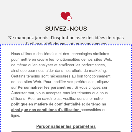
SUIVEZ-NOUS
Ne manquez jamais d’inspiration avec des idées de repas
faciles et délicieuses, où que vous soyez
Nous utilisons des témoins et des technologies similaires
Facebook
(ouvre
YouTube
(ouvre
Pinterest
(ouvre
Instagra
(ouvre
pour mettre en œuvre les fonctionnalités de nos sites Web,
de même qu’en analyser et améliorer les performances,
une
une
une
une
ainsi que pour nous aider dans nos efforts de marketing.
nouvelle
nouvelle
nouvelle
nouvelle
Certains témoins sont nécessaires au bon fonctionnement
de nos sites Web. Pour modifier vos préférences, cliquez
fenêtre)
fenêtre)
fenêtre)
fenêtre)
sur
Personnaliser les paramètres
. Si vous cliquez sur
Autoriser tout, vous acceptez tous les témoins que nous
COMMUNIQUEZ AVEC NOUS
utilisons. Pour en savoir plus, veuillez consulter notrer
politique en matière de confidentialité
et de
témoins
À PROPOS DE CAMPBELL CANADA
ainsi que nos conditions d’utilisation
accessibles en
ligne.
CHOIX DE PUB [PARAMÈTRES DES COOKIES]
Personnaliser les paramètres
Modalités d’utilisation
(ouvre
|
Politique de Confidentialité
(ouvre
|
Accessibilite