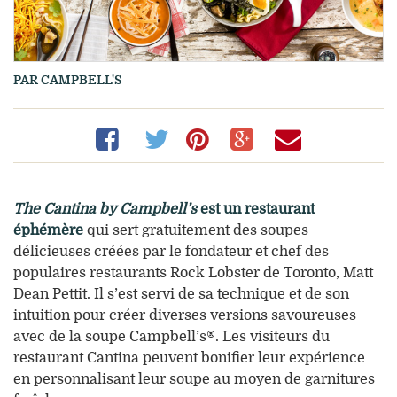
PAR CAMPBELL'S
Partager
(ouvre
Partager
(ouvre
Partager
(ouvre
Partager
(ouvre
Partage
(ouvre
sur
une
sur
une
sur
une
sur
une
sur
une
Facebook
nouvelle
Twitter
nouvelle
Pinterest
nouvelle
Google+
nouvelle
Email
nouvell
The Cantina by Campbell’s
est un restaurant
éphémère
qui sert gratuitement des soupes
fenêtre)
fenêtre)
fenêtre)
fenêtre)
fenêtre)
délicieuses créées par le fondateur et chef des
populaires restaurants Rock Lobster de Toronto, Matt
Dean Pettit. Il s’est servi de sa technique et de son
intuition pour créer diverses versions savoureuses
avec de la soupe Campbell’s®. Les visiteurs du
restaurant Cantina peuvent bonifier leur expérience
en personnalisant leur soupe au moyen de garnitures