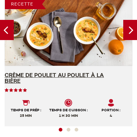
RECETTE
CRÈME DE POULET AU POULET À LA
S
BIÈRE
A
Note
des
utilisateurs,
5
TEMPS DE PRÉP :
TEMPS DE CUISSON :
PORTION :
sur
25 MIN
1 H 30 MIN
4
5