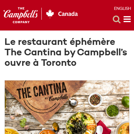
ENGLISH
E
Toggle
Tog
Search
Me
Le restaurant éphémère
The Cantina by Campbell’s
ouvre à Toronto