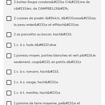
2 boites Soupe condens&#233;e Cr&#232;me de
c&#233;leri, de CAMPBELL'S&#174;
2 cuisses de poulet r&#244;ti, d&#233;soss&#233;es,
la peau enlev&#233;e et effiloch&#233;es
2 oz
pancetta ou bacon, hach&#233;
1 c. à s.
huile d&#8217;olive
1 poireau moyen, parties blanches et vert p&#226;le
seulement, coup&#233; en petits d&#233;s
1 c. à s.
romarin, hach&#233;
1 c. à s.
sauge, hach&#233;e
1 c. à t.
menthe, hach&#233;e
1 pomme de terre moyenne, pel&#233;e et