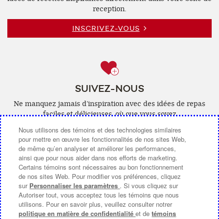
reception.
INSCRIVEZ-VOUS
SUIVEZ-NOUS
Ne manquez jamais d’inspiration avec des idées de repas
faciles et délicieuses, où que vous soyez
Nous utilisons des témoins et des technologies similaires
Facebook
(ouvre
YouTube
(ouvre
Pinterest
(ouvre
Instagra
(ouvre
pour mettre en œuvre les fonctionnalités de nos sites Web,
de même qu’en analyser et améliorer les performances,
une
une
une
une
ainsi que pour nous aider dans nos efforts de marketing.
nouvelle
nouvelle
nouvelle
nouvelle
Certains témoins sont nécessaires au bon fonctionnement
de nos sites Web. Pour modifier vos préférences, cliquez
fenêtre)
fenêtre)
fenêtre)
fenêtre)
sur
Personnaliser les paramètres
. Si vous cliquez sur
Autoriser tout, vous acceptez tous les témoins que nous
COMMUNIQUEZ AVEC NOUS
utilisons. Pour en savoir plus, veuillez consulter notrer
politique en matière de confidentialité
et de
témoins
À PROPOS DE CAMPBELL CANADA