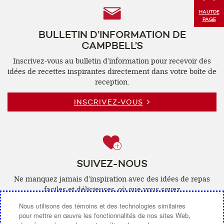
Follow
HAUT
DE
PAGE
Us
BULLETIN D’INFORMATION DE
CAMPBELL’S
Inscrivez-vous au bulletin d’information pour recevoir des
idées de recettes inspirantes directement dans votre boîte de
reception.
INSCRIVEZ-VOUS
SUIVEZ-NOUS
Ne manquez jamais d’inspiration avec des idées de repas
faciles et délicieuses, où que vous soyez
Nous utilisons des témoins et des technologies similaires
Facebook
(ouvre
YouTube
(ouvre
Pinterest
(ouvre
Instagra
(ouvre
pour mettre en œuvre les fonctionnalités de nos sites Web,