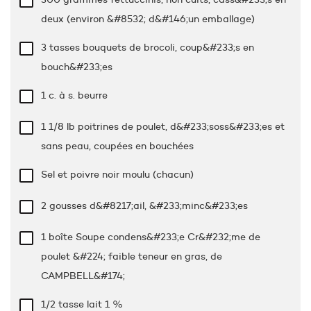
deux (environ &#8532; d&#146;un emballage)
3 tasses
bouquets de brocoli, coup&#233;s en
bouch&#233;es
1 c. à s.
beurre
1 1/8 lb
poitrines de poulet, d&#233;soss&#233;es et
sans peau, coupées en bouchées
Sel et poivre noir moulu (chacun)
2 gousses d&#8217;ail, &#233;minc&#233;es
1 boîte Soupe condens&#233;e Cr&#232;me de
poulet &#224; faible teneur en gras, de
CAMPBELL&#174;
1/2 tasse
lait 1 %