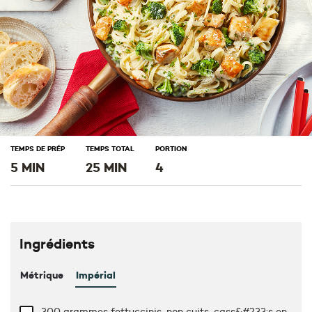
TEMPS DE PRÉP
TEMPS TOTAL
PORTION
5 MIN
25 MIN
4
Ingrédients
Métrique
Impérial
300 grammes fettuccinis, non cuits, cass&#233;s en