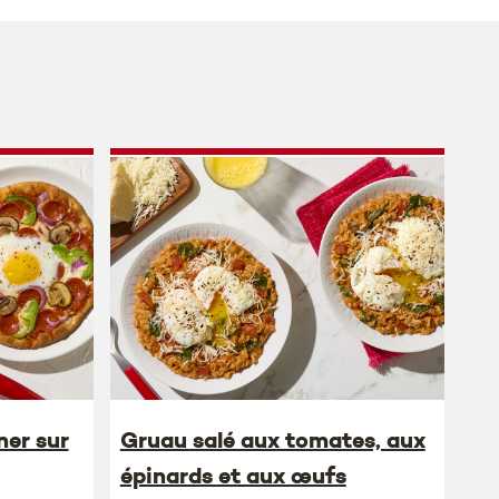
ner sur
Gruau salé aux tomates, aux
épinards et aux œufs