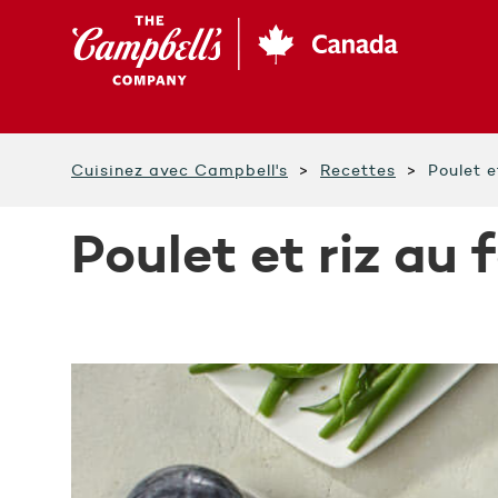
Aller
à
contenu
principal
Cuisinez avec Campbell's
Recettes
Poulet e
Poulet et riz au