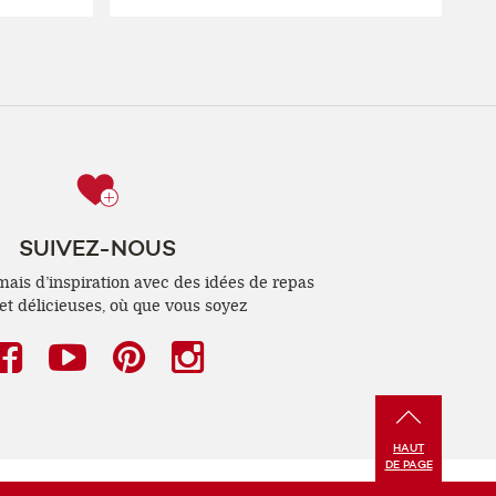
SUIVEZ-NOUS
is d’inspiration avec des idées de repas
 et délicieuses, où que vous soyez
Facebook
(ouvre
YouTube
(ouvre
Pinterest
(ouvre
Instagram
(ouvre
une
une
une
une
nouvelle
nouvelle
nouvelle
nouvelle
HAUT
fenêtre)
fenêtre)
fenêtre)
fenêtre)
DE PAGE