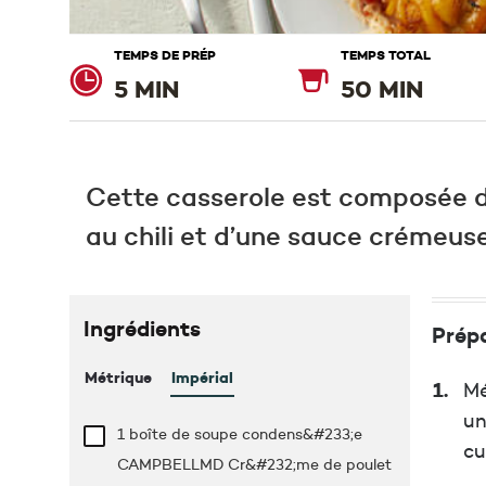
TEMPS DE PRÉP
TEMPS TOTAL
5 MIN
50 MIN
Cette casserole est composée de
au chili et d’une sauce crémeuse
Ingrédients
Prép
Métrique
Impérial
Mé
un
1 boîte de soupe condens&#233;e
cu
CAMPBELLMD Cr&#232;me de poulet