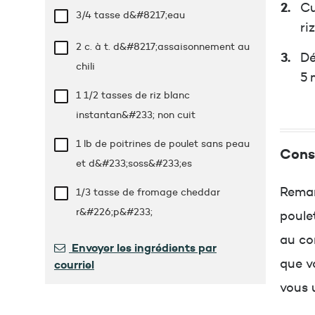
Cu
3/4 tasse
d&#8217;eau
ri
2 c. à t.
d&#8217;assaisonnement au
Dé
chili
5 
1 1/2 tasses
de riz blanc
instantan&#233; non cuit
1 lb
de poitrines de poulet sans peau
Conse
et d&#233;soss&#233;es
Remar
1/3 tasse
de fromage cheddar
r&#226;p&#233;
poule
au co
Envoyer les ingrédients par
que vo
courriel
vous 