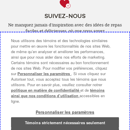
SUIVEZ-NOUS
Ne manquez jamais d’inspiration avec des idées de repas
faciles et délicieuses, où que vous soyez
Nous utilisons des témoins et des technologies similaires
Facebook
(ouvre
YouTube
(ouvre
Pinterest
(ouvre
Instagra
(ouvre
pour mettre en œuvre les fonctionnalités de nos sites Web,
de même qu’en analyser et améliorer les performances,
une
une
une
une
ainsi que pour nous aider dans nos efforts de marketing.
nouvelle
nouvelle
nouvelle
nouvelle
Certains témoins sont nécessaires au bon fonctionnement
de nos sites Web. Pour modifier vos préférences, cliquez
fenêtre)
fenêtre)
fenêtre)
fenêtre)
sur
Personnaliser les paramètres
. Si vous cliquez sur
Autoriser tout, vous acceptez tous les témoins que nous
COMMUNIQUEZ AVEC NOUS
utilisons. Pour en savoir plus, veuillez consulter notrer
politique en matière de confidentialité
et de
témoins
À PROPOS DE CAMPBELL CANADA
ainsi que nos conditions d’utilisation
accessibles en
ligne.
CHOIX DE PUB [PARAMÈTRES DES COOKIES]
Personnaliser les paramètres
Modalités d’utilisation
(ouvre
|
Politique de Confidentialité
(ouvre
|
Accessibilite
une
une
Témoins strictement nécessaires seulement
© 2026 Compagnie Campbell du Canada.
nouvelle
nouvelle
Tous Droits Réservés.