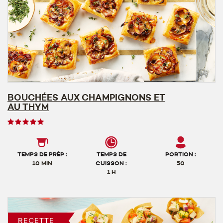
BOUCHÉES AUX CHAMPIGNONS ET
AU THYM
Note
des
utilisateurs,
5
TEMPS DE PRÉP :
TEMPS DE
PORTION :
sur
10 MIN
CUISSON :
50
1 H
5
RECETTE