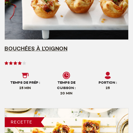
BOUCHÉES À L’OIGNON
Note
des
utilisateurs,
4
TEMPS DE PRÉP :
TEMPS DE
PORTION :
sur
25 MIN
CUISSON :
25
20 MIN
5
RECETTE