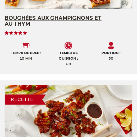
BOUCHÉES AUX CHAMPIGNONS ET
AU THYM
Note
des
utilisateurs,
5
TEMPS DE PRÉP :
TEMPS DE
PORTION :
sur
10 MIN
CUISSON :
50
1 H
5
RECETTE