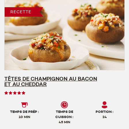
RECETTE
TÊTES DE CHAMPIGNON AU BACON
ET AU CHEDDAR
Note
des
utilisateurs,
5
TEMPS DE PRÉP :
TEMPS DE
PORTION :
sur
10 MIN
CUISSON :
24
45 MIN
5