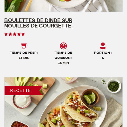
BOULETTES DE DINDE SUR
NOUILLES DE COURGETTE
Note
des
utilisateurs,
5
TEMPS DE PRÉP :
TEMPS DE
PORTION :
sur
15 MIN
CUISSON :
4
15 MIN
5
RECETTE