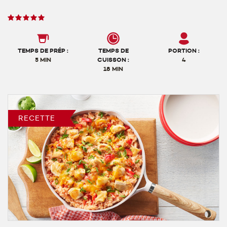
Note
des
utilisateurs,
5
TEMPS DE PRÉP :
TEMPS DE
PORTION :
sur
5 MIN
CUISSON :
4
18 MIN
5
RECETTE