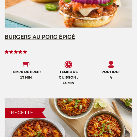
BURGERS AU PORC ÉPICÉ
Note
des
utilisateurs,
5
TEMPS DE PRÉP :
TEMPS DE
PORTION :
sur
15 MIN
CUISSON :
4
15 MIN
5
RECETTE