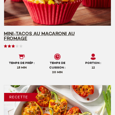
MINI-TACOS AU MACARONI AU
FROMAGE
Note
des
utilisateurs,
3
TEMPS DE PRÉP :
TEMPS DE
PORTION :
sur
15 MIN
CUISSON :
12
20 MIN
5
RECETTE