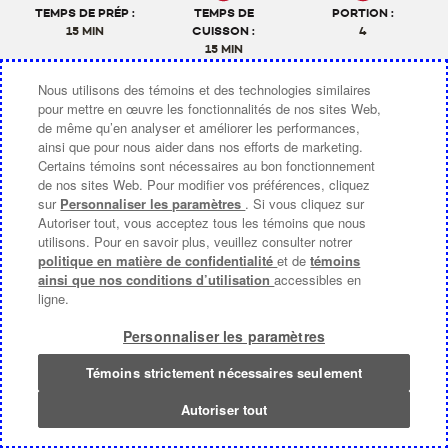
TEMPS DE PRÉP :
TEMPS DE
PORTION :
15 MIN
CUISSON :
4
15 MIN
Nous utilisons des témoins et des technologies similaires
pour mettre en œuvre les fonctionnalités de nos sites Web,
de même qu’en analyser et améliorer les performances,
RECETTE
ainsi que pour nous aider dans nos efforts de marketing.
Certains témoins sont nécessaires au bon fonctionnement
de nos sites Web. Pour modifier vos préférences, cliquez
sur
Personnaliser les paramètres
. Si vous cliquez sur
Autoriser tout, vous acceptez tous les témoins que nous
utilisons. Pour en savoir plus, veuillez consulter notrer
politique en matière de confidentialité
et de
témoins
ainsi que nos conditions d’utilisation
accessibles en
ligne.
Personnaliser les paramètres
Témoins strictement nécessaires seulement
EFFILOCHÉ DE POULET SUR PAIN
Autoriser tout